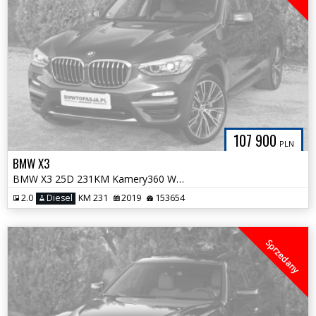
107 900
PLN
BMW X3
BMW X3 25D 231KM Kamery360 WEBASTO Nowy Rozrząd 100% Bezwypadkowa
2.0
Diesel
KM 231
2019
153654
Sprzedany