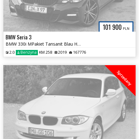
101 900
PLN
BMW Seria 3
BMW 330i MPakiet Tansanit Blau Hamulec M Bezwypadkowa Tylko 167tys km
2.0
Benzyna
KM 258
2019
167776
Sprzedany