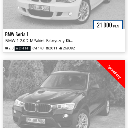
21 900
PLN
BMW Seria 1
BMW 1 2.0D MPakiet Fabryczny Klimatronik NOWY ROZRZĄD Alpejska Biel
2.0
Diesel
KM 143
2011
269392
Sprzedany