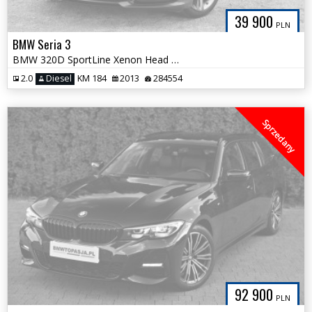
39 900
PLN
BMW Seria 3
BMW 320D SportLine Xenon Head Up Harman NOWY ROZRZĄD Grzana Kierownica
2.0
Diesel
KM 184
2013
284554
Sprzedany
92 900
PLN