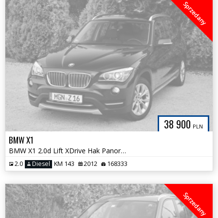
Sprzedany
38 900
PLN
BMW X1
BMW X1 2.0d Lift XDrive Hak Panorama Xenon NOWY ROZRZĄD Bezwypadkowa
2.0
Diesel
KM 143
2012
168333
Sprzedany