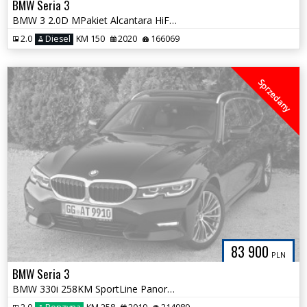
BMW Seria 3
BMW 3 2.0D MPakiet Alcantara HiFI LED Bezwypadkowa Tylko 166tys km
2.0
Diesel
KM 150
2020
166069
Sprzedany
83 900
PLN
BMW Seria 3
BMW 330i 258KM SportLine Panorama HiFi Skóra Sporty 100% Bezwypadkowa