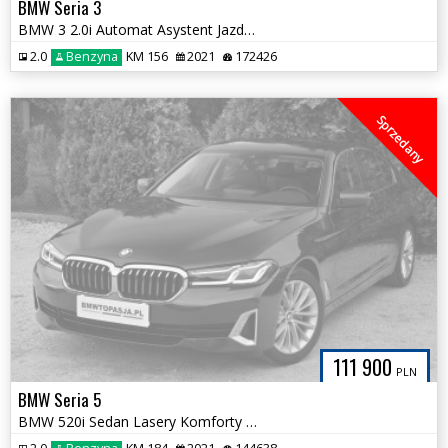
BMW Seria 3
BMW 3 2.0i Automat Asystent Jazdy Serwis ASO Alu 17 Śliczna Oszczędna
2.0
Benzyna
KM 156
2021
172426
Sprzedany
111 900
PLN
BMW Seria 5
BMW 520i Sedan Lasery Komforty HAK 100% Bezwypadkowa 144tys km LUXURY