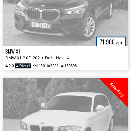
71 900
PLN
BMW X1
BMW X1 2.0D 2021r Duża Navi Kamera Cofania 100% Bezwypadkowa Śliczna
2.0
Diesel
KM 150
2021
180808
Sprzedany