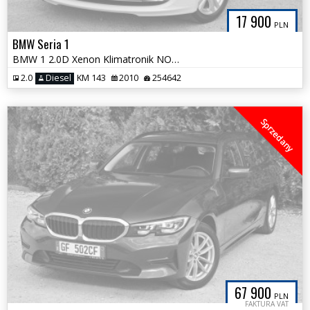
17 900
PLN
BMW Seria 1
BMW 1 2.0D Xenon Klimatronik NOWY ROZRZĄD Nowe Tarcze Alpejska Biel
2.0
Diesel
KM 143
2010
254642
Sprzedany
67 900
PLN
FAKTURA VAT