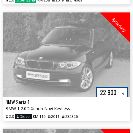
2.0
Benzyna
KM 258
2019
214989
Sprzedany
22 900
PLN
BMW Seria 1
BMW 1 2.0D Xenon Navi KeyLess NOWY ROZRZĄD Śliczna Zadbana 17` Koła
2.0
Diesel
KM 116
2011
232326