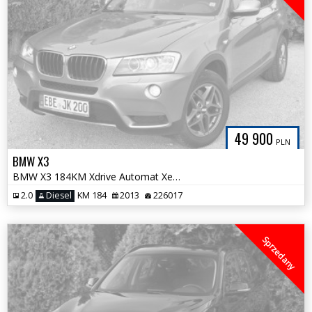
49 900
PLN
BMW X3
BMW X3 184KM Xdrive Automat Xenon Navi NOWY ROZRZĄD Bezwypadkowa
2.0
Diesel
KM 184
2013
226017
Sprzedany