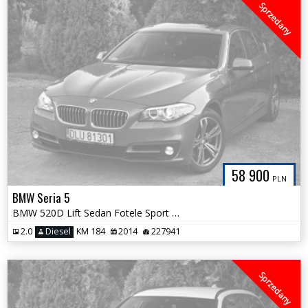
Sprzedany
58 900
PLN
BMW Seria 5
BMW 520D Lift Sedan Fotele Sport HAK Duża Navi Skóra Śliczny Kolor
2.0
Diesel
KM 184
2014
227941
Sprzedany