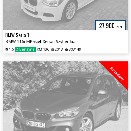
27 900
PLN
BMW Seria 1
BMW 116i MPakiet Xenon Szyberdach Alpejska Biel Śliczna Zadbana
1.6
Benzyna
KM 136
2013
303149
Sprzedany