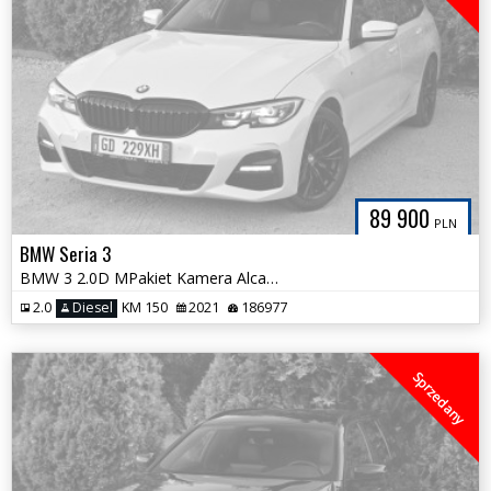
89 900
PLN
BMW Seria 3
BMW 3 2.0D MPakiet Kamera Alcantara Aktywny Tempomat Perła Śliczna
2.0
Diesel
KM 150
2021
186977
Sprzedany