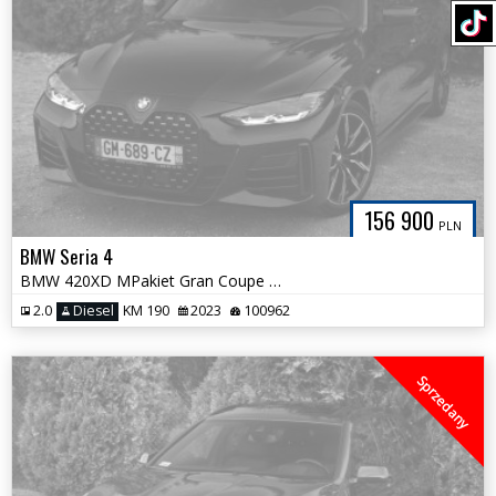
156 900
PLN
BMW Seria 4
BMW 420XD MPakiet Gran Coupe Śliczna 100%Bezwypadkowa Mocno Wyposażona
2.0
Diesel
KM 190
2023
100962
Sprzedany