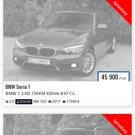
Sprzedany
45 900
PLN
BMW Seria 1
BMW 1 2.0D 150KM XDrive B47 Czarna Podsufitka Kubełki LED Śliczna
2.0
Diesel
KM 150
2017
173654
Sprzedany