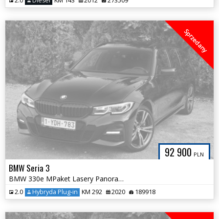
2.0
Diesel
KM 143
2012
273509
Sprzedany
92 900
PLN
BMW Seria 3
BMW 330e MPaket Lasery Panorama Kamera 100% Bezwypadkowa 19`INDIVIDUAL
2.0
Hybryda Plug-in
KM 292
2020
189918