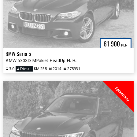
61 900
PLN
BMW Seria 5
BMW 530XD MPakiet HeadUp El. HAK Alcantara Harman Panorama Zadbana
3.0
Diesel
KM 258
2014
278931
Sprzedany