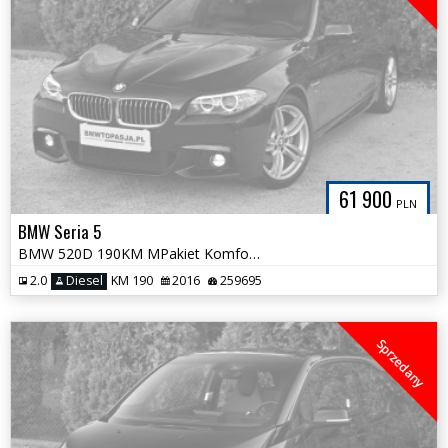
61 900
PLN
BMW Seria 5
BMW 520D 190KM MPakiet Komforty z Masażami NOWY ROZRZĄD Bezwypadkowa
2.0
Diesel
KM 190
2016
259695
Sprzedany