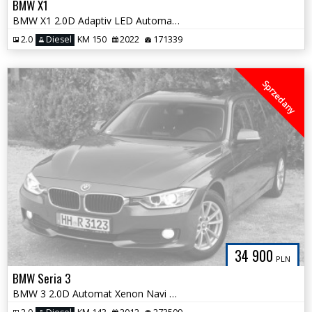
BMW X1
BMW X1 2.0D Adaptiv LED Automat Kubełkowe Fotele Alpejska Biel Śliczna
2.0
Diesel
KM 150
2022
171339
Sprzedany
34 900
PLN
BMW Seria 3
BMW 3 2.0D Automat Xenon Navi Panorama NOWY ROZRZĄD Bezwypadkowa