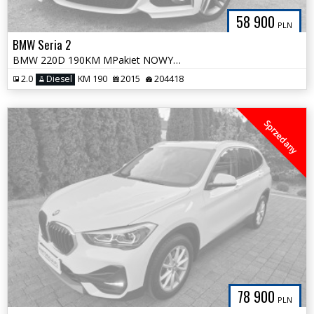
58 900
PLN
BMW Seria 2
BMW 220D 190KM MPakiet NOWY ROZRZĄD Serwis Skrzyni 100% Bezwypadkowa
2.0
Diesel
KM 190
2015
204418
Sprzedany
78 900
PLN