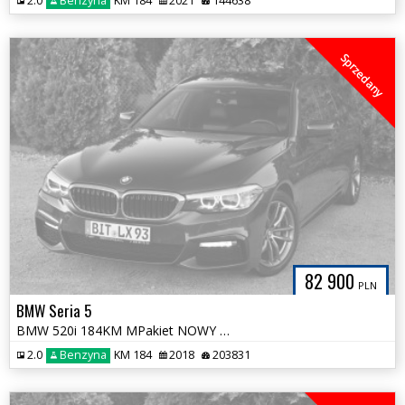
2.0
Benzyna
KM 184
2021
144638
Sprzedany
82 900
PLN
BMW Seria 5
BMW 520i 184KM MPakiet NOWY ROZRZĄD Panorama Skóra 100% Bezwypadkowa
2.0
Benzyna
KM 184
2018
203831