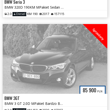
BMW Seria 3
BMW 320D 190KM MPakiet Sedan Harman/Kardon Duża Navi Tylko 157tys km
2.0
Diesel
KM 190
2017
157115
Sprzedany
85 900
PLN
BMW 3GT
BMW 3 GT 2.0D MPakiet Bardzo Bogato Wyposażona Tylko 97tys km Śliczna