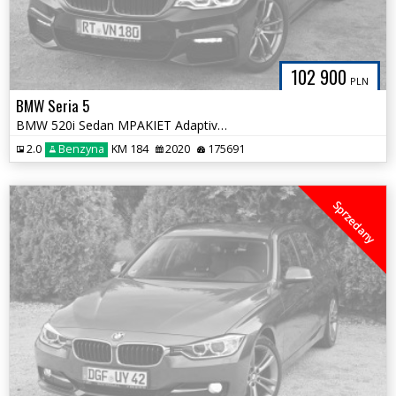
102 900
PLN
BMW Seria 5
BMW 520i Sedan MPAKIET Adaptive LED Komforty Ambient 100% Bezwypadkowy
2.0
Benzyna
KM 184
2020
175691
Sprzedany