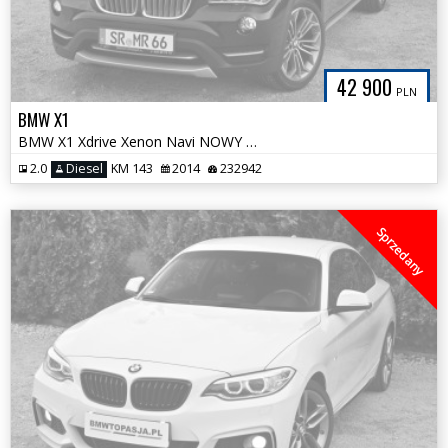
42 900
PLN
BMW X1
BMW X1 Xdrive Xenon Navi NOWY ROZRZĄD 100% Bezwypadkowa Śliczne Alu18
2.0
Diesel
KM 143
2014
232942
Sprzedany