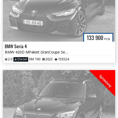
133 900
PLN
BMW Seria 4
BMW 420D MPakiet GranCoupe Serwis ASO 100%Bezwypadkowa Śliczne Wnętrze
2.0
Diesel
KM 190
2022
155524
Sprzedany