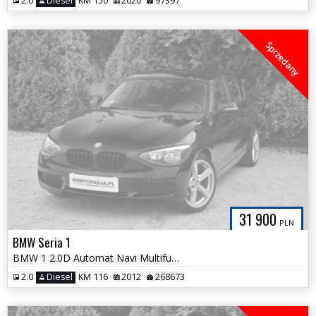
2.0
Diesel
KM 150
2020
97397
Sprzedany
31 900
PLN
BMW Seria 1
BMW 1 2.0D Automat Navi Multifunkcja NOWY ROZRZĄD Bezwypadkowa
2.0
Diesel
KM 116
2012
268673