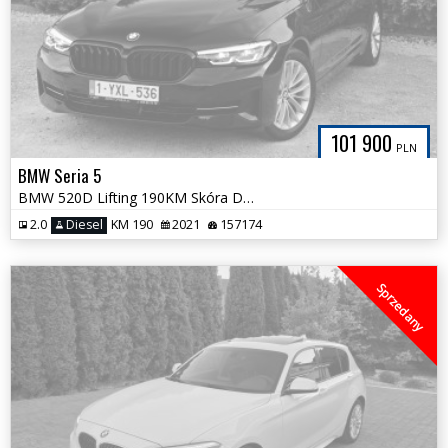
101 900
PLN
BMW Seria 5
BMW 520D Lifting 190KM Skóra Duża Navi Śliczne Wnętrze Tyko 157tys km
2.0
Diesel
KM 190
2021
157174
Sprzedany