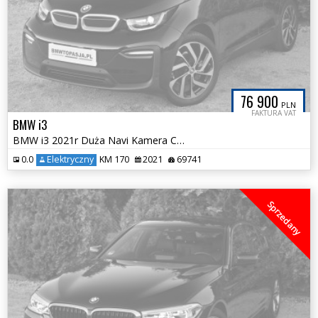
76 900
PLN
FAKTURA VAT
BMW i3
BMW i3 2021r Duża Navi Kamera Cofania Zadbana Tylko 69tys km VAT23
0.0
Elektryczny
KM 170
2021
69741
Sprzedany