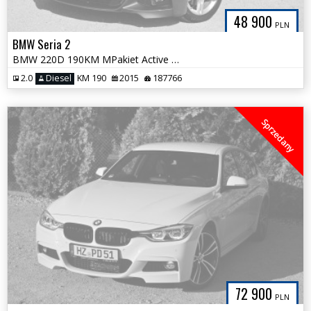
48 900
PLN
BMW Seria 2
BMW 220D 190KM MPakiet Active Tourer Skóra Panorama 1Właściciel
2.0
Diesel
KM 190
2015
187766
Sprzedany
72 900
PLN