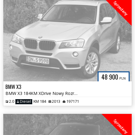
Sprzedany
48 900
PLN
BMW X3
BMW X3 184KM XDrive Nowy Rozrząd Kubełki 1 Właściciel Tylko 197tys km
2.0
Diesel
KM 184
2013
197171
Sprzedany