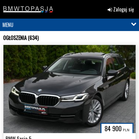
Zaloguj się
MENU
OGŁOSZENIA (634)
84 900
PLN
BMW Seria 5