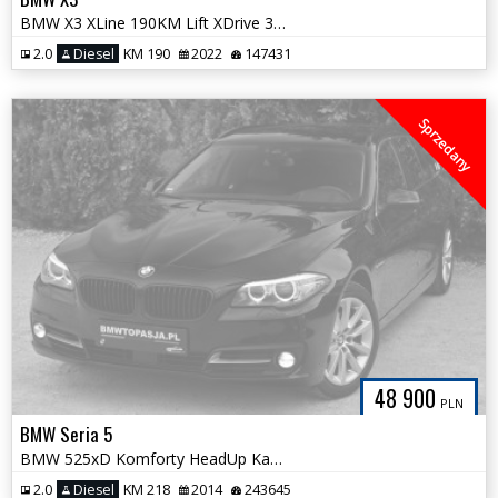
BMW X3 XLine 190KM Lift XDrive 360Kamery FULL LED Hak wysuwany Śliczna
2.0
Diesel
KM 190
2022
147431
Sprzedany
48 900
PLN
BMW Seria 5
BMW 525xD Komforty HeadUp Kamera NOWY ROZRZĄD Aktywny Tempomat Śliczna
2.0
Diesel
KM 218
2014
243645