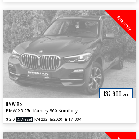
Sprzedany
137 900
PLN
BMW X5
BMW X5 25d Kamery 360 Komforty z pamięcią H/Kardon 100% Bezwypadkowa
2.0
Diesel
KM 232
2020
174334