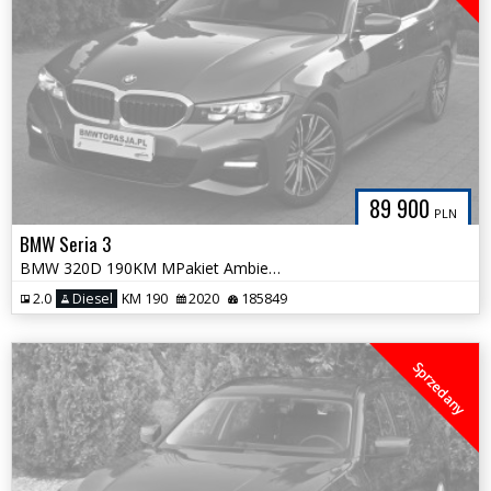
89 900
PLN
BMW Seria 3
BMW 320D 190KM MPakiet Ambiente HiFi 100% Bezwypadkowa Serwis ASO BMW
2.0
Diesel
KM 190
2020
185849
Sprzedany