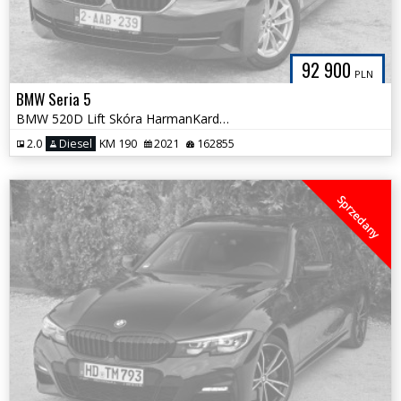
92 900
PLN
BMW Seria 5
BMW 520D Lift Skóra HarmanKardon FULL LED Bezwypadkowa Tylko 162tys km
2.0
Diesel
KM 190
2021
162855
Sprzedany