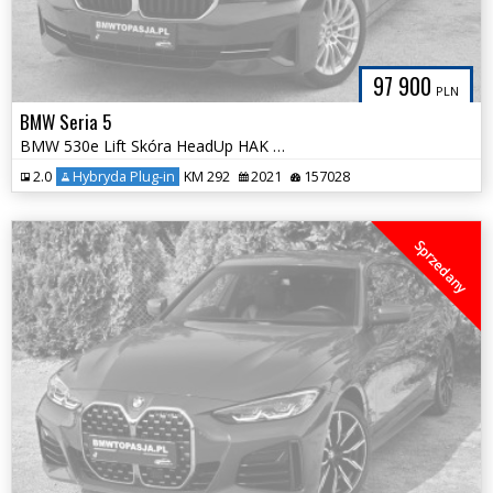
97 900
PLN
BMW Seria 5
BMW 530e Lift Skóra HeadUp HAK Panorama Bezwypadkowa Tylko 157tys km
2.0
Hybryda Plug-in
KM 292
2021
157028
Sprzedany