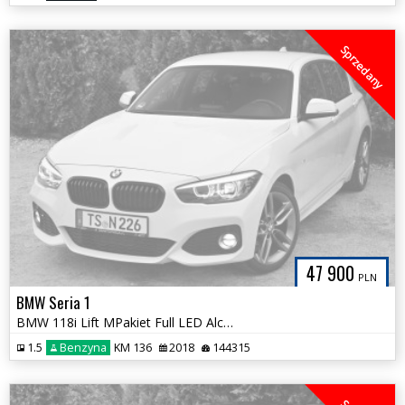
Sprzedany
47 900
PLN
BMW Seria 1
BMW 118i Lift MPakiet Full LED Alcantara 18 Alpejska Biel Tylko 144tys
1.5
Benzyna
KM 136
2018
144315