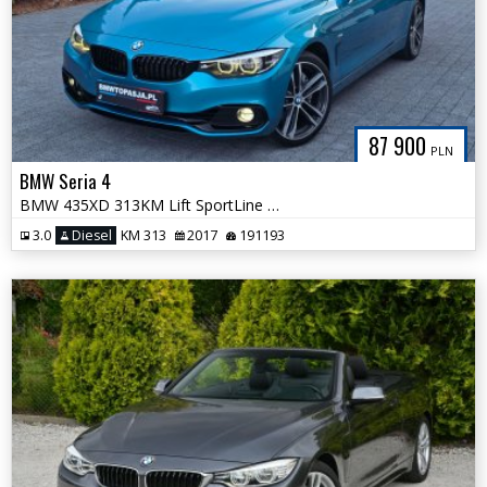
87 900
PLN
BMW Seria 4
BMW 435XD 313KM Lift SportLine Zadbana Serwis ASO Wyjątkowy Kolor
3.0
Diesel
KM 313
2017
191193