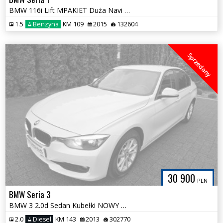
BMW 116i Lift MPAKIET Duża Navi Alcantara FULL LED 100% Bezwypadkowa
1.5
Benzyna
KM 109
2015
132604
Sprzedany
30 900
PLN
BMW Seria 3
BMW 3 2.0d Sedan Kubełki NOWY ROZRZĄD Hak Klimatronik Bezwypadkowa
2.0
Diesel
KM 143
2013
302770