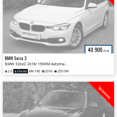
40 900
PLN
BMW Seria 3
BMW 320xD 2016r 190KM Automat Klimatronk FULL LED Pełny Serwis ASO BMW
2.0
Diesel
KM 190
2016
255199
Sprzedany