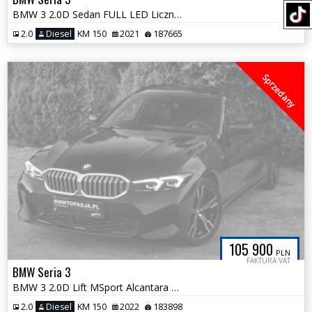
BMW 3 2.0D Sedan FULL LED Licznik Duża Navi 100%Bezwypadkowa SerwisASO
2.0
Diesel
KM 150
2021
187665
Sprzedany
105 900
PLN
FAKTURA VAT
BMW Seria 3
BMW 3 2.0D Lift MSport Alcantara Aktywny Tempomat KeyLess Bezwypadkowa
2.0
Diesel
KM 150
2022
183898