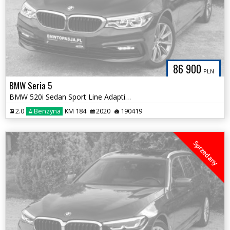
86 900
PLN
BMW Seria 5
BMW 520i Sedan Sport Line Adaptive LED Komforty Czarna Podsufitka
2.0
Benzyna
KM 184
2020
190419
Sprzedany