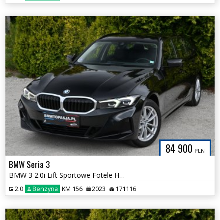
84 900
PLN
BMW Seria 3
BMW 3 2.0i Lift Sportowe Fotele HAK Bezwypadkowa Serwis ASO BMW Czarna
2.0
Benzyna
KM 156
2023
171116