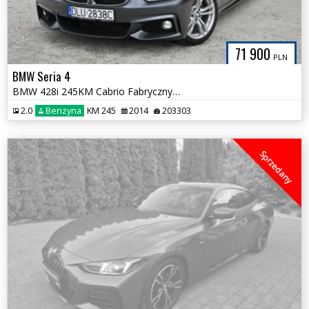
71 900
PLN
BMW Seria 4
BMW 428i 245KM Cabrio Fabryczny MPakiet H/Karon HeadUp Pamięć Foteli
2.0
Benzyna
KM 245
2014
203303
Sprzedany