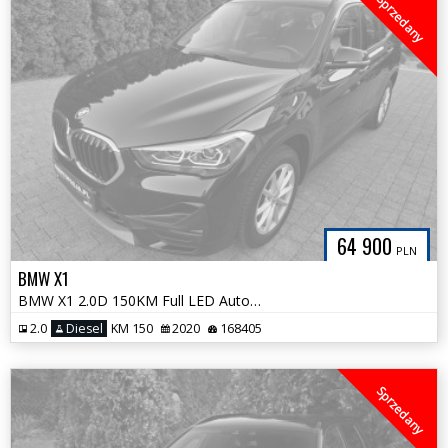
Sprzedany
64 900
PLN
BMW X1
BMW X1 2.0D 150KM Full LED Automat Czarna Czujniki Zadbana
2.0
Diesel
KM 150
2020
168405
Sprzedany