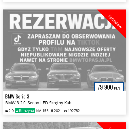
Sprzedany
79 900
PLN
BMW Seria 3
BMW 3 2.0i Sedan LED Skrętny Kubełki Bezwypadkowa Alpejska Biel HAK
2.0
Benzyna
KM 156
2021
192782