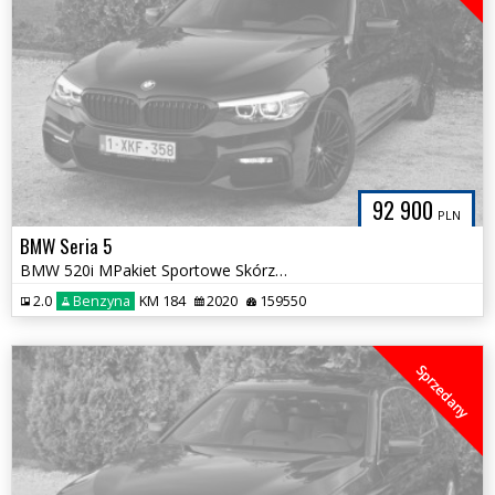
92 900
PLN
BMW Seria 5
BMW 520i MPakiet Sportowe Skórzane Ambiente 100% Bezwypadkowa Alu `19
2.0
Benzyna
KM 184
2020
159550
Sprzedany