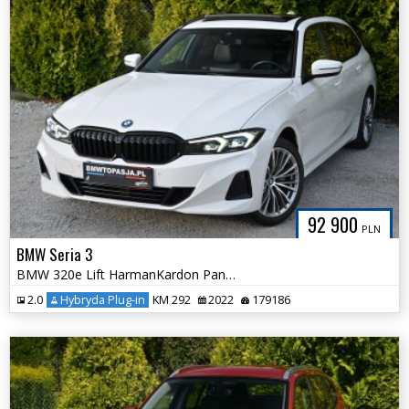
92 900
PLN
BMW Seria 3
BMW 320e Lift HarmanKardon Panorama Shadow Line Serwis ASO BMW Śliczna
2.0
Hybryda Plug-in
KM 292
2022
179186