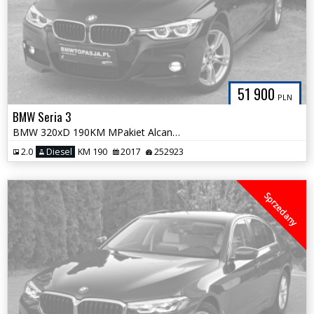
51 900
PLN
BMW Seria 3
BMW 320xD 190KM MPakiet Alcantara FULL LED Pełny Serwis ASO Śliczna
2.0
Diesel
KM 190
2017
252923
Sprzedany