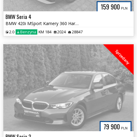
159 900
PLN
BMW Seria 4
BMW 420i MSport Kamery 360 Harman HeadUp eSIM Śliczna Tylko 28tys km
2.0
Benzyna
KM 184
2024
28847
Sprzedany
79 900
PLN
BMW Seria 3