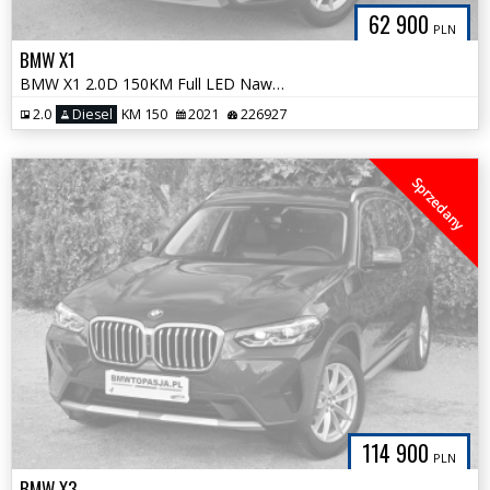
62 900
PLN
BMW X1
BMW X1 2.0D 150KM Full LED Nawigacja 100% Bezwypadkowa Bardzo Zadbana
2.0
Diesel
KM 150
2021
226927
Sprzedany
114 900
PLN
BMW X3