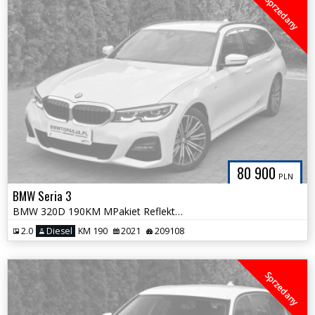
Sprzedany
80 900
PLN
BMW Seria 3
BMW 320D 190KM MPakiet Reflektory Skrętne HiFi Kamera 100%Bezwypadkowa
2.0
Diesel
KM 190
2021
209108
Sprzedany