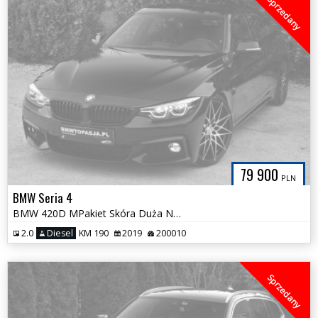
Sprzedany
79 900
PLN
BMW Seria 4
BMW 420D MPakiet Skóra Duża Navi HiFi Serwis ASO 100% Bezwypadkowa
2.0
Diesel
KM 190
2019
200010
Sprzedany