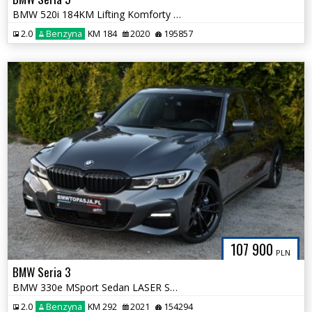
BMW 520i 184KM Lifting Komforty Adaptive LED Panorama Bezwypadkowa
2.0
Benzyna
KM 184
2020
195857
107 900
PLN
BMW Seria 3
BMW 330e MSport Sedan LASER Skóra Aktywny Tempomat Bezwypadkowa Śliczn
2.0
Benzyna
KM 292
2021
154294