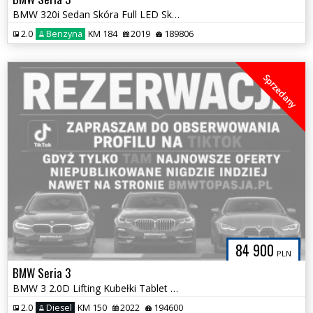
BMW 320i Sedan Skóra Full LED Skrętny Pełny Serwis 100% Bezwypadkowa
2.0
Benzyna
KM 184
2019
189806
Sprzedany
84 900
PLN
BMW Seria 3
BMW 3 2.0D Lifting Kubełki Tablet Asystent Jazdy 100% Bezwypadkowa
2.0
Diesel
KM 150
2022
194600