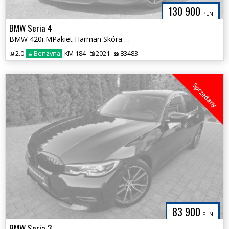
130 900
PLN
BMW Seria 4
BMW 420i MPakiet Harman Skóra DRAVIT GRAU Bezwypadkowa HAK Tylko 83tys
2.0
Benzyna
KM 184
2021
83483
Sprzedany
83 900
PLN
BMW Seria 3