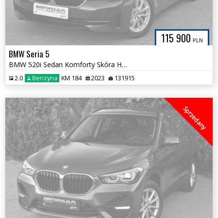
115 900
PLN
BMW Seria 5
BMW 520i Sedan Komforty Skóra Harman 4Strefy Asystent Śliczne wnętrze
2.0
Benzyna
KM 184
2023
131915
Sprzedany