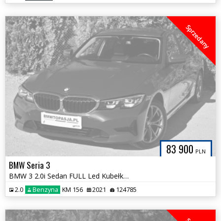
Sprzedany
83 900
PLN
BMW Seria 3
BMW 3 2.0i Sedan FULL Led Kubełki Półskóry Serwis ASO BMW Jedyna Taka
2.0
Benzyna
KM 156
2021
124785