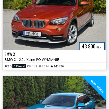
43 900
PLN
BMW X1
BMW X1 2.0d XLine PO WYMIANIE ROZRZĄDU Bezwypadkowa Tylko 145tys
2.0
Diesel
KM 143
2014
145826
super oferta