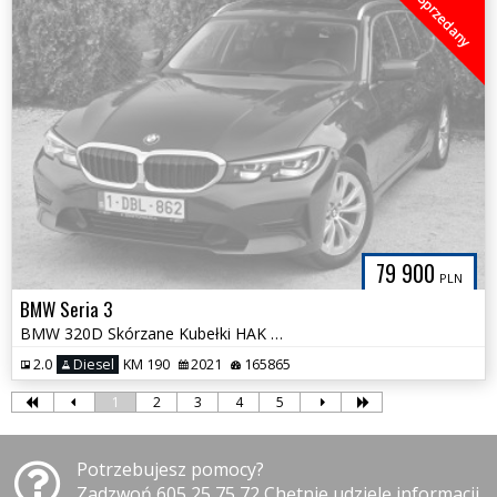
Sprzedany
79 900
PLN
BMW Seria 3
BMW 320D Skórzane Kubełki HAK Duża Navi Full LED Tylko 164tys km
2.0
Diesel
KM 190
2021
165865
1
2
3
4
5
Potrzebujesz pomocy?
Zadzwoń 605 25 75 72 Chętnie udzielę informacji.