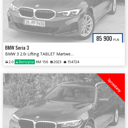
85 900
PLN
BMW Seria 3
BMW 3 2.0i Lifting TABLET Martwe Pole Serwis ASO Zadbana Gwarancja
2.0
Benzyna
KM 156
2023
154724
Sprzedany