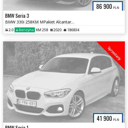
86 900
PLN
BMW Seria 3
BMW 330i 258KM MPakiet Alcantara HiFi FULL LED Serwis ASO Zadbana
2.0
Benzyna
KM 258
2020
186834
Sprzedany
41 900
PLN
BMW Seria 1