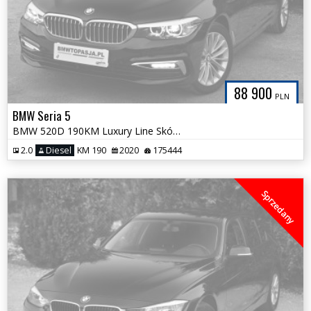
88 900
PLN
BMW Seria 5
BMW 520D 190KM Luxury Line Skóra Licznik FULL LED Hak Tylko 175 tys km
2.0
Diesel
KM 190
2020
175444
Sprzedany