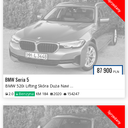
Sprzedany
87 900
PLN
BMW Seria 5
BMW 520i Lifting Skóra Duża Navi LED Bezwypadkowa Tylko 154tys km
2.0
Benzyna
KM 184
2020
154247
Sprzedany