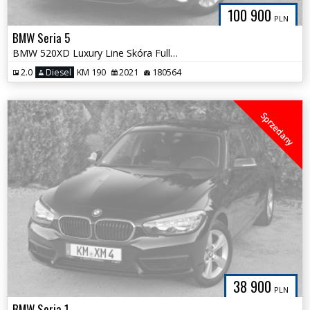
100 900
PLN
BMW Seria 5
BMW 520XD Luxury Line Skóra FullLED Duży Ekran Ambiente Bezwypadkowa
2.0
Diesel
KM 190
2021
180564
Sprzedany
38 900
PLN
BMW Seria 1