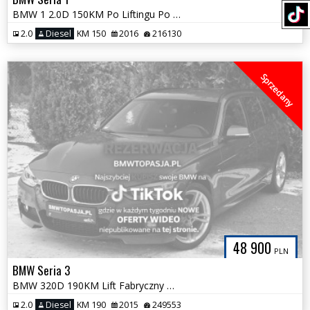
BMW 1 2.0D 150KM Po Liftingu Po Serwisie Czarna Śliczna
2.0
Diesel
KM 150
2016
216130
Sprzedany
48 900
PLN
BMW Seria 3
BMW 320D 190KM Lift Fabryczny MPAKIET Alcantara Estoril Blau Śliczna
2.0
Diesel
KM 190
2015
249553