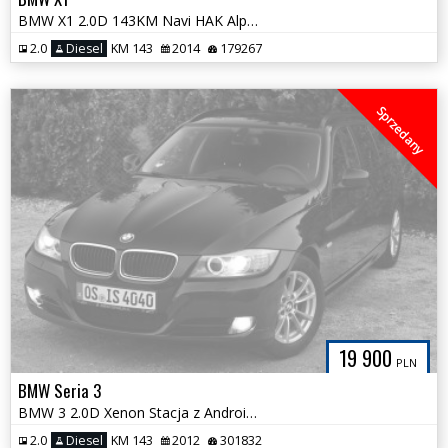
BMW X1 2.0D 143KM Navi HAK Alpejska Biel Serwis ASO Tylko 179tys km
2.0
Diesel
KM 143
2014
179267
Sprzedany
19 900
PLN
BMW Seria 3
BMW 3 2.0D Xenon Stacja z Android Multimedia NOWY ROZRZĄD Cup Holdery
2.0
Diesel
KM 143
2012
301832