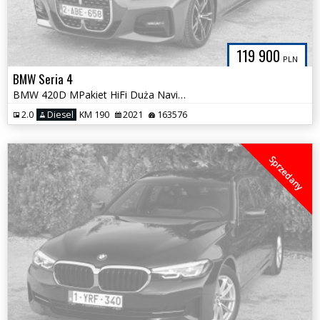
119 900
PLN
BMW Seria 4
BMW 420D MPakiet HiFi Duża Navi Kamera 100%Bezwypadkowa Bardzo Zadbana
2.0
Diesel
KM 190
2021
163576
Sprzedany