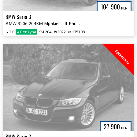
104 900
PLN
BMW Seria 3
BMW 320e 204KM Mpakiet Lift Panorama Skóra Ambiente Bezwypadkowa
2.0
Benzyna
KM 204
2022
175108
Sprzedany
27 900
PLN
BMW Seria 3