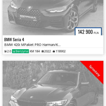
142 900
PLN
BMW Seria 4
BMW 420i MPakiet PRO Harman/Kardon Fotele M 100% Bezwypadkowa Śliczna
2.0
Benzyna
KM 184
2022
118902
Sprzedany