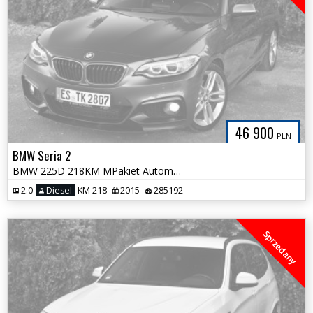
46 900
PLN
BMW Seria 2
BMW 225D 218KM MPakiet Automat Alcantara Xenon Navi Śliczne Coupe
2.0
Diesel
KM 218
2015
285192
Sprzedany