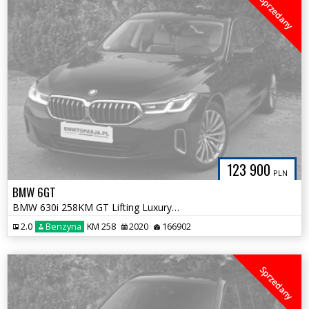
Sprzedany
123 900
PLN
BMW 6GT
BMW 630i 258KM GT Lifting Luxury Komforty HeadUp 100% Bezwypadkowa
2.0
Benzyna
KM 258
2020
166902
Sprzedany