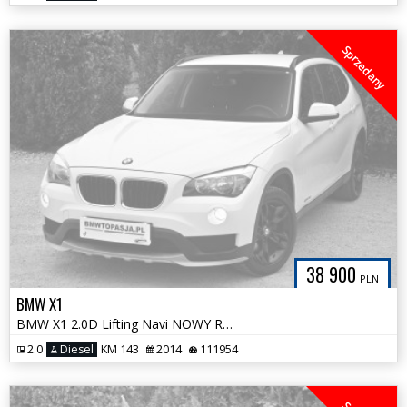
Sprzedany
38 900
PLN
BMW X1
BMW X1 2.0D Lifting Navi NOWY ROZRZĄD Bezwypadkowa Tylko 111tys km
2.0
Diesel
KM 143
2014
111954