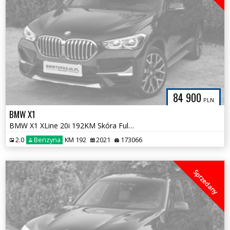
84 900
PLN
BMW X1
BMW X1 XLine 20i 192KM Skóra Full LED HeadUp Grzana Kierownica Śliczna
2.0
Benzyna
KM 192
2021
173066
Sprzedany