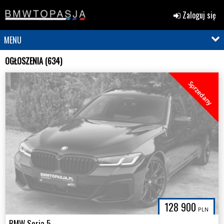
Zaloguj się
MENU
OGŁOSZENIA (634)
Sprzedany
128 900
PLN
BMW Seria 5