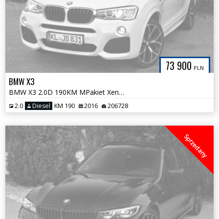
73 900
PLN
BMW X3
BMW X3 2.0D 190KM MPakiet Xenon HeadUp Alu`20 100%Bezwypadkowa Śliczna
2.0
Diesel
KM 190
2016
206728
Sprzedany