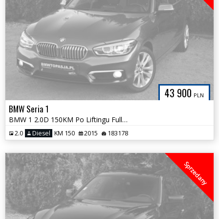
43 900
PLN
BMW Seria 1
BMW 1 2.0D 150KM Po Liftingu FullLED NOWY ROZRZĄD PółSkóry Klimatronic
2.0
Diesel
KM 150
2015
183178
Sprzedany