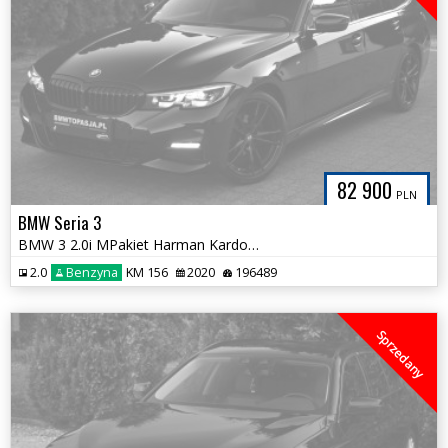
82 900
PLN
BMW Seria 3
BMW 3 2.0i MPakiet Harman Kardon Ambiente Alcantara Serwis ASO BMW
2.0
Benzyna
KM 156
2020
196489
Sprzedany