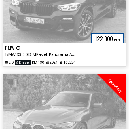
122 900
PLN
BMW X3
BMW X3 2.0D MPakiet Panorama Alu`20 Full LED SerwisASO BMW Śliczna HAK
2.0
Diesel
KM 190
2021
168334
Sprzedany