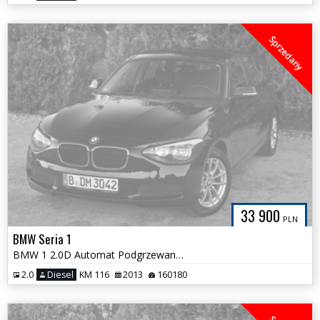
Sprzedany
33 900
PLN
BMW Seria 1
BMW 1 2.0D Automat Podgrzewane Fotele NOWY ROZRZĄD Tylko 160tys km!
2.0
Diesel
KM 116
2013
160180