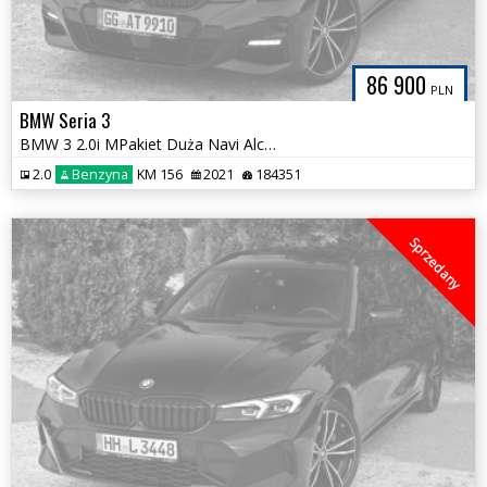
86 900
PLN
BMW Seria 3
BMW 3 2.0i MPakiet Duża Navi Alcantara Serwis ASO BMW 100%Bezwypadkowa
2.0
Benzyna
KM 156
2021
184351
Sprzedany