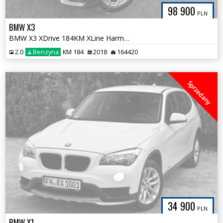
98 900
PLN
BMW X3
BMW X3 XDrive 184KM XLine Harman Skóra Hak Bezwypadkowa NOWY ROZRZĄD
2.0
Benzyna
KM 184
2018
164420
Sprzedany
34 900
PLN
BMW X1