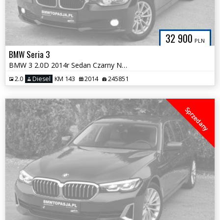
32 900
PLN
BMW Seria 3
BMW 3 2.0D 2014r Sedan Czarny NOWY ROZRZĄD Serwis ASO BMW Śliczna
2.0
Diesel
KM 143
2014
245851
Sprzedany