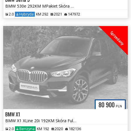
BMW 530e 292KM MPakiet Skóra Nappa Komforty HAK Harman 100% Bezwypadk
2.0
Hybryda
KM 292
2021
147972
Sprzedany
80 900
PLN
BMW X1
BMW X1 XLine 20i 192KM Skóra Full LED HeadUp HAK Kubełki Śliczna
2.0
Benzyna
KM 192
2020
182136