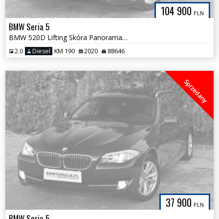
104 900
PLN
BMW Seria 5
BMW 520D Lifting Skóra Panorama Full LED Bezwypadkowa Tylko 88tys km!
2.0
Diesel
KM 190
2020
88646
Sprzedany
37 900
PLN
BMW Seria 5