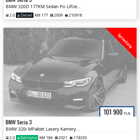
BMW 320D 177KM Sedan Po Lifcie Skóra Duża Navi Szyberdach NOWY ROZRZĄD
2.0
Diesel
KM 177
2009
210918
Sprzedany
101 900
PLN
BMW Seria 3
BMW 320i MPakiet Lasery Kamery360 Harman 100% Bezwypadkowa Jedyna Taka
2.0
Benzyna
KM 184
2021
174330