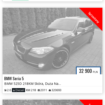
Sprzedany
32 900
PLN
BMW Seria 5
BMW 525D 218KM Skóra, Duża Navi, Panorama, Alu `19 BiXenon Skrętny
2.0
Diesel
KM 218
2011
320693