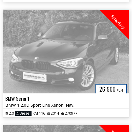
Sprzedany
26 900
PLN
BMW Seria 1
BMW 1 2.0D Sport Line Xenon, Navi, Klimatronik, Kubełki Śliczna 2014r
2.0
Diesel
KM 116
2014
270977