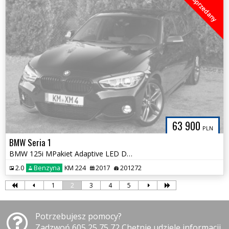
Sprzedany
63 900
PLN
BMW Seria 1
BMW 125i MPakiet Adaptive LED Duża Navi Pełny Serwis ASO BMW 1Właścic.
2.0
Benzyna
KM 224
2017
201272
1
2
3
4
5
Potrzebujesz pomocy?
Zadzwoń 605 25 75 72 Chętnie udzielę informacji.