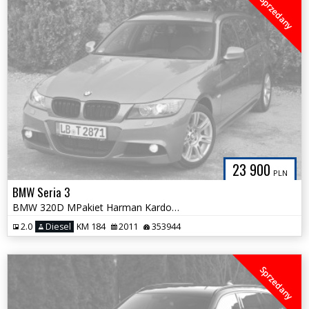
Sprzedany
23 900
PLN
BMW Seria 3
BMW 320D MPakiet Harman Kardon Duża Navi NOWY ROZRZĄD Bezwypadkowa
2.0
Diesel
KM 184
2011
353944
Sprzedany