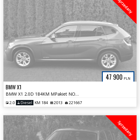
Sprzedany
47 900
PLN
BMW X1
BMW X1 2.0D 184KM MPakiet NOWY ROZRZĄD Xenon Kamera Skóra Duża Navi
2.0
Diesel
KM 184
2013
221667
Sprzedany