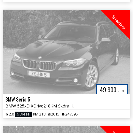
Sprzedany
49 900
PLN
BMW Seria 5
BMW 525xD XDrive218KM Skóra HeadUp Xenon Hak NOWY ROZRZĄD Bezwypadkowa
2.0
Diesel
KM 218
2015
247395