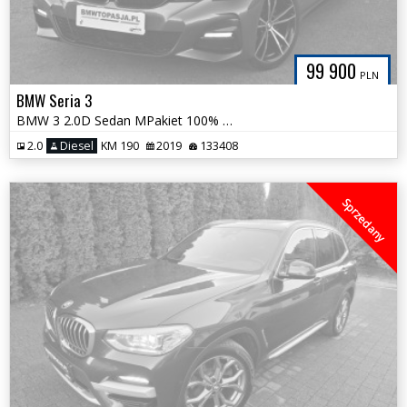
99 900
PLN
BMW Seria 3
BMW 3 2.0D Sedan MPakiet 100% Bezwypadkowa Tylko 133tys km Wyposażona
2.0
Diesel
KM 190
2019
133408
Sprzedany