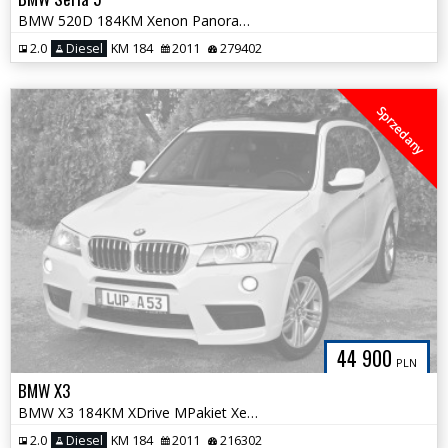
BMW 520D 184KM Xenon Panorama Sport Fotele NOWY ROZRZĄD Webasto Hak
2.0
Diesel
KM 184
2011
279402
Sprzedany
44 900
PLN
BMW X3
BMW X3 184KM XDrive MPakiet Xenon Skóra Panorama NOWY ROZRZĄD Śliczna
2.0
Diesel
KM 184
2011
216302