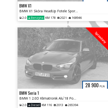
BMW X1
BMW X1 Skóra HeadUp Fotele Sport FULL LED 100% Bezwypadkowa Śliczna
2.0
Benzyna
KM 178
2021
168946
Sprzedany
28 900
PLN
BMW Seria 1
BMW 1 2.0D Klimatronik Alu`18 Podgrzewane Fotele NOWY ROZRZĄD Zadbana
2.0
Diesel
KM 116
2013
265394