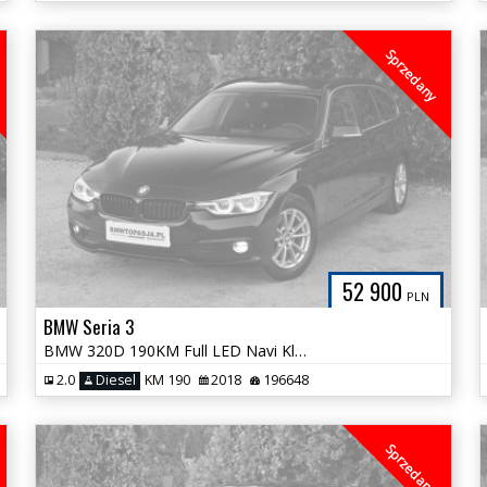
Sprzedany
52 900
PLN
BMW Seria 3
BMW 320D 190KM Full LED Navi Klimatronic Serwis ASO Bezwypadkowa HAK
2.0
Diesel
KM 190
2018
196648
Sprzedany