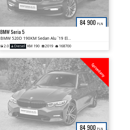
84 900
PLN
BMW Seria 5
BMW 520D 190KM Sedan Alu `19 Elektryczny Hak Bezwypadkowa 168tys km
2.0
Diesel
KM 190
2019
168700
Sprzedany
84 900
PLN