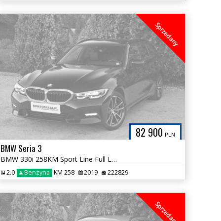
Sprzedany
82 900
PLN
BMW Seria 3
BMW 330i 258KM Sport Line Full LED Kubełki Zadbana 100% Bezwypadkowa
2.0
Benzyna
KM 258
2019
222829
Sprzedany