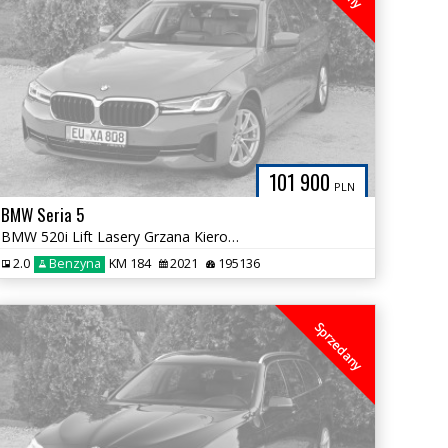
101 900
PLN
BMW Seria 5
BMW 520i Lift Lasery Grzana Kierownica 100% Bezwypadkowa Jedyna Taka
2.0
Benzyna
KM 184
2021
195136
Sprzedany