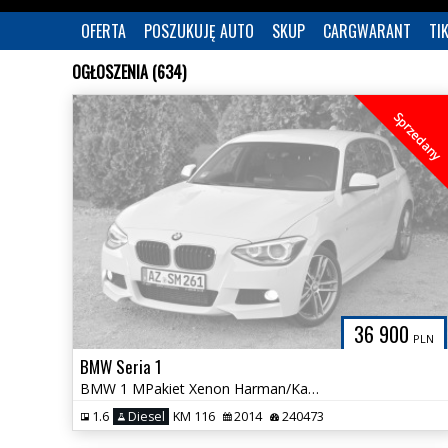
OFERTA
POSZUKUJĘ AUTO
SKUP
CARGWARANT
TI
OGŁOSZENIA (634)
Sprzedany
36 900
PLN
BMW Seria 1
BMW 1 MPakiet Xenon Harman/Kardon NOWY ROZRZĄD Bezwypadkowa Śliczna
1.6
Diesel
KM 116
2014
240473