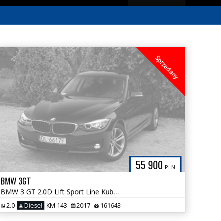
Sprzedany
55 900
PLN
BMW 3GT
BMW 3 GT 2.0D Lift Sport Line Kubełki Bezwypadkowa Tylko 161tys km
2.0
Diesel
KM 143
2017
161643