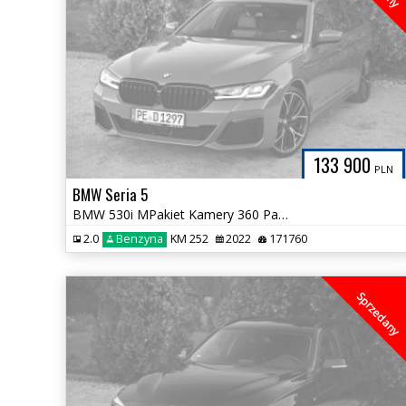
133 900
PLN
BMW Seria 5
BMW 530i MPakiet Kamery 360 Panorama Asystenci Komforty Bezwypadkowa
2.0
Benzyna
KM 252
2022
171760
Sprzedany