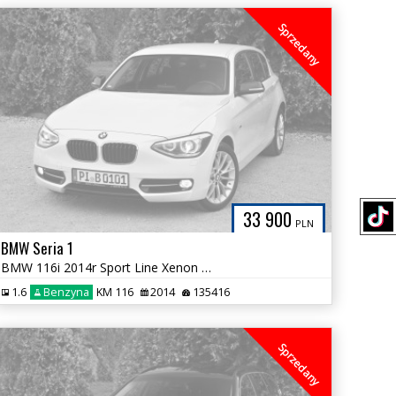
Sprzedany
33 900
PLN
BMW Seria 1
BMW 116i 2014r Sport Line Xenon Navi Kubełki Zadbana Tylko 135tys km
1.6
Benzyna
KM 116
2014
135416
Sprzedany