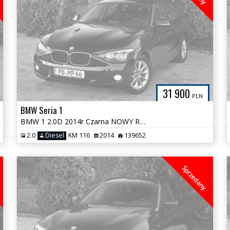
31 900
PLN
BMW Seria 1
BMW 1 2.0D 2014r Czarna NOWY ROZRZĄD 100% Bezwypadkowa Tylko 139tys km
2.0
Diesel
KM 116
2014
139652
Sprzedany