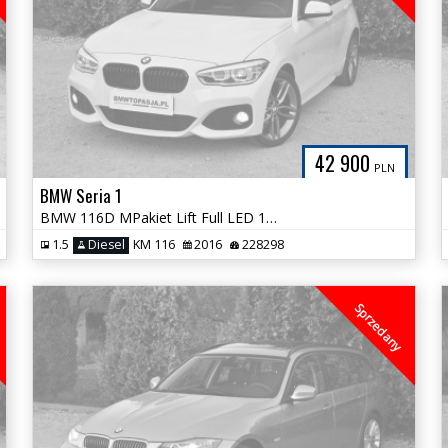
42 900
PLN
BMW Seria 1
BMW 116D MPakiet Lift Full LED 100% Bezwypadkowa Śliczna Alpejska Biel
1.5
Diesel
KM 116
2016
228298
Sprzedany