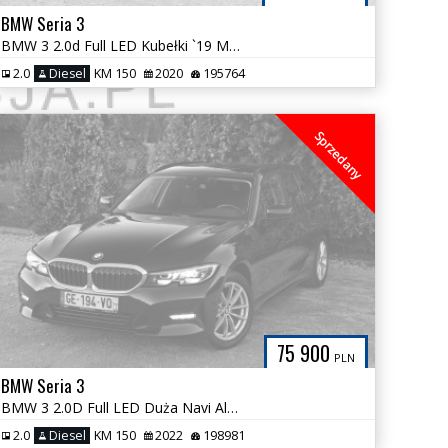
BMW Seria 3
BMW 3 2.0d Full LED Kubełki `19 Mpakiet 100% Bezwypadkowa DravitGrau
2.0
Diesel
KM 150
2020
195764
Sprzedany
75 900
PLN
BMW Seria 3
BMW 3 2.0D Full LED Duża Navi Alu `17 Serwis ASO 100% Bezwypadkowa
2.0
Diesel
KM 150
2022
198981