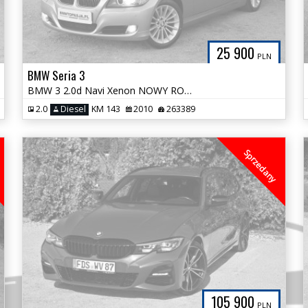
25 900
PLN
BMW Seria 3
BMW 3 2.0d Navi Xenon NOWY ROZRZĄD Panorama Uchwyty Napoje Śliczna
2.0
Diesel
KM 143
2010
263389
Sprzedany
105 900
PLN