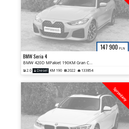
147 900
PLN
BMW Seria 4
BMW 420D MPakiet 190KM Gran Coupe Śliczna Bezwypadkowa Brooklyn Gray
2.0
Diesel
KM 190
2022
133854
Sprzedany