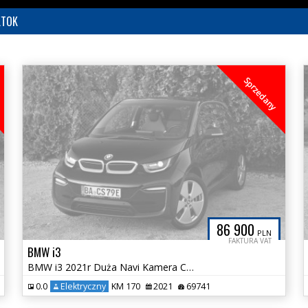
KTOK
Sprzedany
86 900
PLN
FAKTURA VAT
BMW i3
BMW i3 2021r Duża Navi Kamera Cofania Zadbana Tylko 69tys km VAT23
0.0
Elektryczny
KM 170
2021
69741