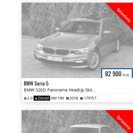
Sprzedany
82 900
PLN
BMW Seria 5
BMW 520D Panorama HeadUp Skóra HAK 100% Bezwypadkowa Śliczna
2.0
Diesel
KM 190
2018
179757
Sprzedany