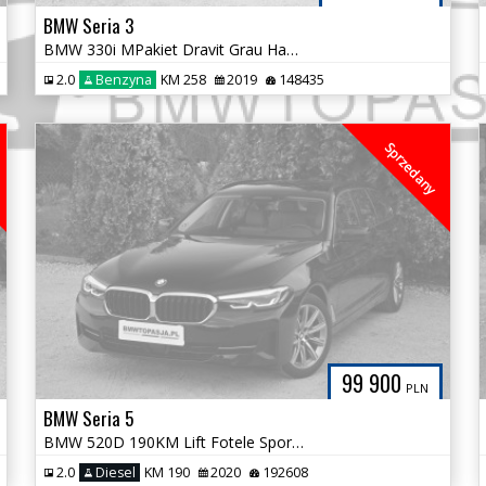
BMW Seria 3
BMW 330i MPakiet Dravit Grau Hamulec M Bezwypadkowa Tylko 148tys km
2.0
Benzyna
KM 258
2019
148435
Sprzedany
99 900
PLN
BMW Seria 5
BMW 520D 190KM Lift Fotele Sport Aktywny Tempomat Hak Kamera Śliczna
2.0
Diesel
KM 190
2020
192608