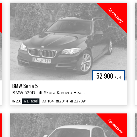
Sprzedany
52 900
PLN
BMW Seria 5
BMW 520D Lift Skóra Kamera HeadUp Panorama Hak NOWY ROZRZĄD Śliczna
2.0
Diesel
KM 184
2014
237091
Sprzedany