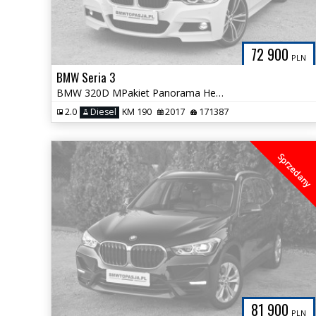
72 900
PLN
BMW Seria 3
BMW 320D MPakiet Panorama HeadUp Adaptive LED 100% Bezwypadkowa 1właść
2.0
Diesel
KM 190
2017
171387
Sprzedany
81 900
PLN