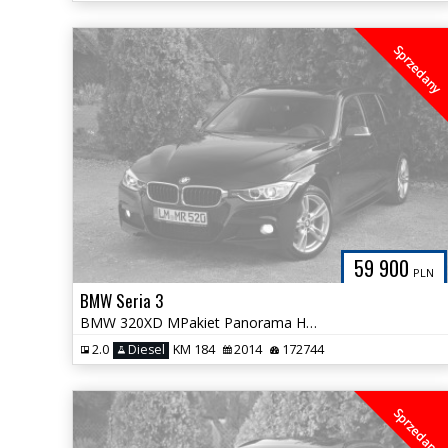
Sprzedany
59 900
PLN
BMW Seria 3
BMW 320XD MPakiet Panorama HeadUp NOWY ROZRZĄD Bezwypadkowa 172tys km
2.0
Diesel
KM 184
2014
172744
Sprzedany