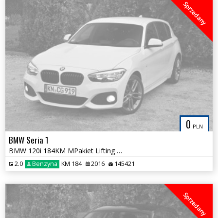
Sprzedany
0
PLN
BMW Seria 1
BMW 120i 184KM MPakiet Lifting Duża Navi HiFi Alpejska Biel Śliczna
2.0
Benzyna
KM 184
2016
145421
Sprzedany