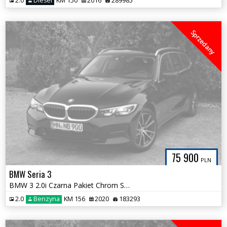
2.0
Diesel
KM 150
2016
289985
Sprzedany
75 900
PLN
BMW Seria 3
BMW 3 2.0i Czarna Pakiet Chrom Skóra Pełny Serwis ASO 100%Bezwypadkowa
2.0
Benzyna
KM 156
2020
183293