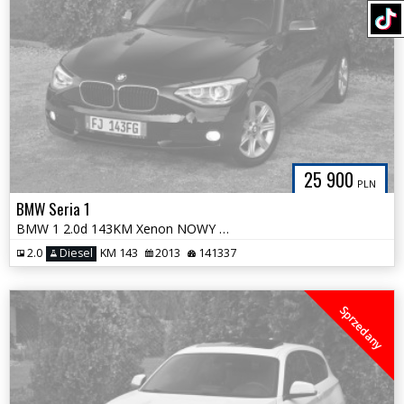
25 900
PLN
BMW Seria 1
BMW 1 2.0d 143KM Xenon NOWY ROZRZĄD Bezwypadkiwa Tylko 141 tys km!
2.0
Diesel
KM 143
2013
141337
Sprzedany