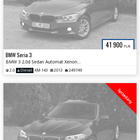
41 900
PLN
BMW Seria 3
BMW 3 2.0d Sedan Automat Xenon NOWY ROZRZĄD Oświetlenie Wnętrza HAK
2.0
Diesel
KM 143
2013
249749
Sprzedany