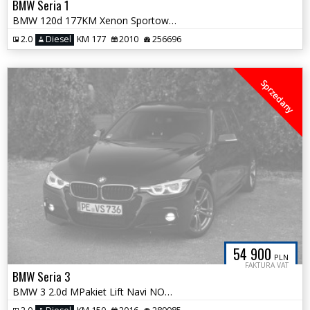
BMW Seria 1
BMW 120d 177KM Xenon Sportowe Fotele NOWY ROZRZĄD Serwis ASO Śliczna
2.0
Diesel
KM 177
2010
256696
Sprzedany
54 900
PLN
FAKTURA VAT
BMW Seria 3
BMW 3 2.0d MPakiet Lift Navi NOWY ROZRZĄD Alcantara Bezwypadek VAT23