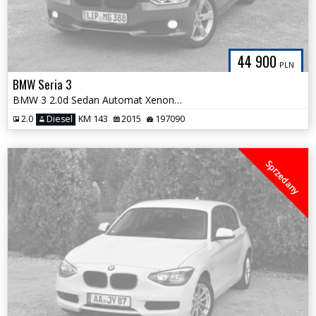
44 900
PLN
BMW Seria 3
BMW 3 2.0d Sedan Automat Xenon Kubełki NOWY ROZRZĄD Tylko 197 tys km
2.0
Diesel
KM 143
2015
197090
Sprzedany