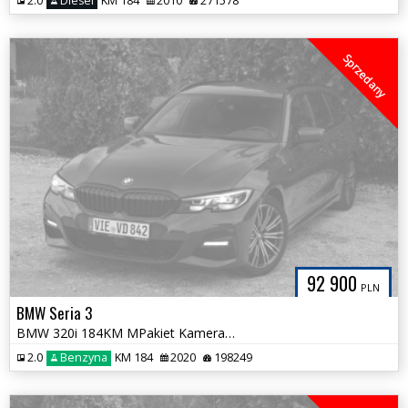
2.0
Diesel
KM 184
2010
271578
Sprzedany
92 900
PLN
BMW Seria 3
BMW 320i 184KM MPakiet Kamera Alcantara Harman/Kardon 100%Bezwypadkowa
2.0
Benzyna
KM 184
2020
198249