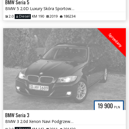
BMW Seria 5
BMW 5 2.0D Luxury Skóra Sportowe Fotele Individual 100% Bezwypadkowa
2.0
Diesel
KM 190
2019
186234
Sprzedany
19 900
PLN
BMW Seria 3
BMW 3 2.0d Xenon Navi Podgrzewane Fotele NOWY ROZRZĄD SerwisASO Czarna