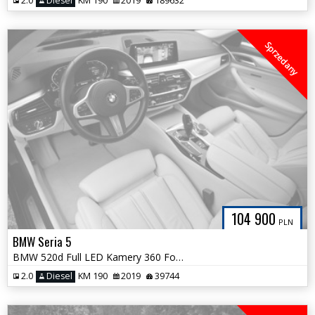
2.0
Diesel
KM 190
2019
189632
Sprzedany
104 900
PLN
BMW Seria 5
BMW 520d Full LED Kamery 360 Fotele Komfort ASO Bezwypadkowa 39tys km!
2.0
Diesel
KM 190
2019
39744