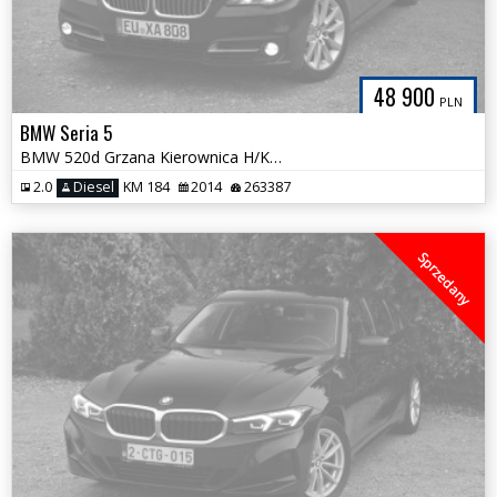
48 900
PLN
BMW Seria 5
BMW 520d Grzana Kierownica H/Kardon NOWY ROZRZĄD Serwis ASO Bezwypadek
2.0
Diesel
KM 184
2014
263387
Sprzedany