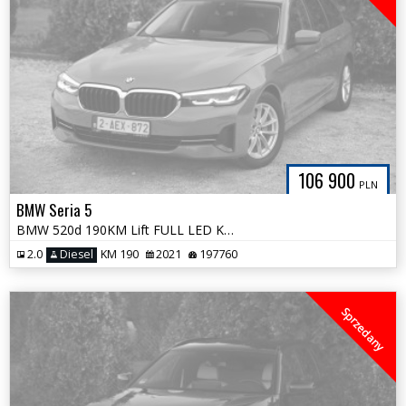
106 900
PLN
BMW Seria 5
BMW 520d 190KM Lift FULL LED Kamera Cofania Wyjątkowy Kolor Bezwypadek
2.0
Diesel
KM 190
2021
197760
Sprzedany