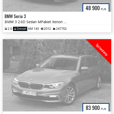
48 900
PLN
BMW Seria 3
BMW 3 2.0D Sedan MPakiet Xenon Navi NOWY ROZRZĄD Bezwypadkowy 1wł.
2.0
Diesel
KM 143
2012
247702
Sprzedany
83 900
PLN