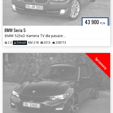
43 900
PLN
BMW Seria 5
BMW 525xD Kamera TV dla pasażerów NOWY ROZRZĄD Serwis ASO Bezwypadkowa
2.0
Diesel
KM 218
2013
238713
Sprzedany