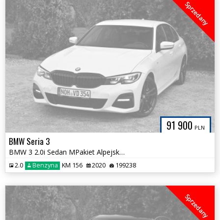
Sprzedany
91 900
PLN
BMW Seria 3
BMW 3 2.0i Sedan MPakiet Alpejska Biel Serwis ASO 100% Bezwypadkowa
2.0
Benzyna
KM 156
2020
199238
Sprzedany