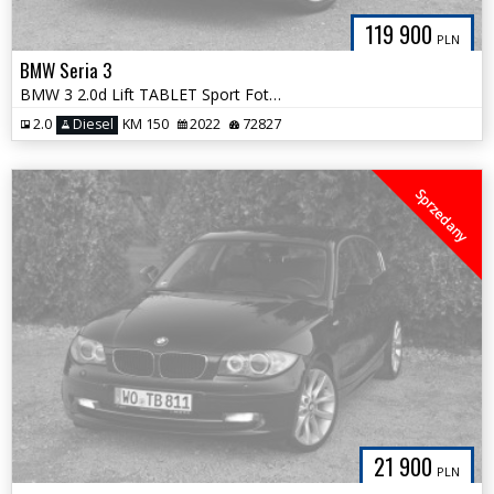
119 900
PLN
BMW Seria 3
BMW 3 2.0d Lift TABLET Sport Fotele 100%Bezwypadkowa Grzana Kierownica
2.0
Diesel
KM 150
2022
72827
Sprzedany
21 900
PLN