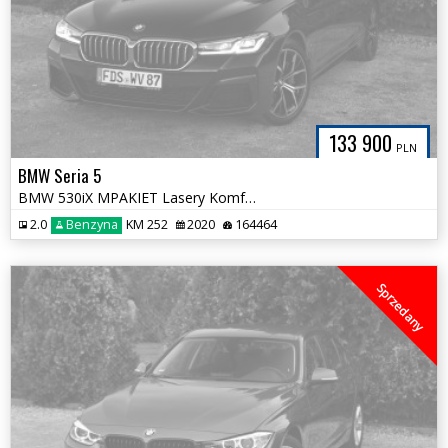
133 900
PLN
BMW Seria 5
BMW 530iX MPAKIET Lasery Komforty Harman Grana Kierownica Bezwypadkowa
2.0
Benzyna
KM 252
2020
164464
Sprzedany