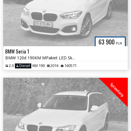
63 900
PLN
BMW Seria 1
BMW 120d 190KM MPakiet LED Skóra Harman Kamera Szyberdach Tylko 160tys
2.0
Diesel
KM 190
2016
160571
Sprzedany