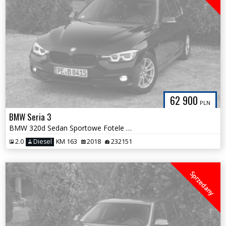
62 900
PLN
BMW Seria 3
BMW 320d Sedan Sportowe Fotele Licznik FULL LED Serwis ASO Bezwypadek
2.0
Diesel
KM 163
2018
232151
Sprzedany