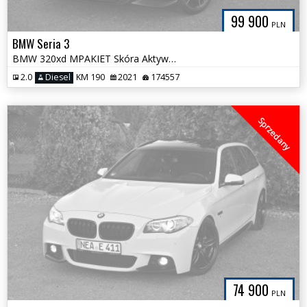
99 900
PLN
BMW Seria 3
BMW 320xd MPAKIET Skóra Aktywny Tempomat Serwis ASO BMW 100%Bezwypadek
2.0
Diesel
KM 190
2021
174557
Sprzedany
74 900
PLN