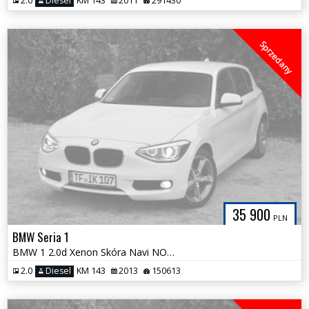
2.0
Diesel
KM 143
2011
291430
Sprzedany
35 900
PLN
BMW Seria 1
BMW 1 2.0d Xenon Skóra Navi NOWY ROZRZĄD Alpejska Biel Tylko 150tys km
2.0
Diesel
KM 143
2013
150613