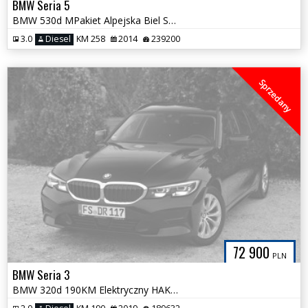
BMW Seria 5
BMW 530d MPakiet Alpejska Biel Serwis ASO NOWY ROZRZĄD Bezwypadkowa
3.0
Diesel
KM 258
2014
239200
Sprzedany
72 900
PLN
BMW Seria 3
BMW 320d 190KM Elektryczny HAK Serwis ASO BMW Sportowa Kierownica