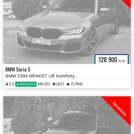
128 900
PLN
BMW Seria 5
BMW 530iX MPAKIET Lift Komforty Harman Skóra Asystenci HAK Bezwypadek
2.0
Benzyna
KM 252
2021
157842
Sprzedany