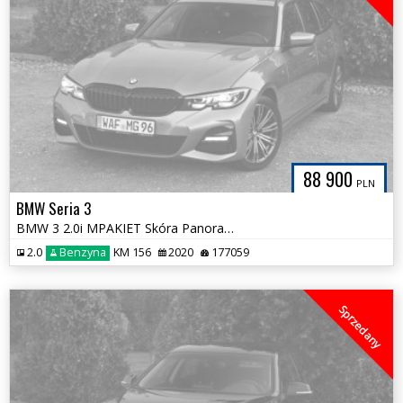
88 900
PLN
BMW Seria 3
BMW 3 2.0i MPAKIET Skóra Panorama Licznik FULL LED Serwis ASO Śliczna
2.0
Benzyna
KM 156
2020
177059
Sprzedany