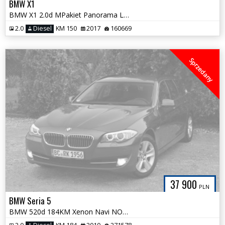
BMW X1
BMW X1 2.0d MPakiet Panorama LED Skóra ESTORIL BLAU! Tylko 160 tys km
2.0
Diesel
KM 150
2017
160669
Sprzedany
37 900
PLN
BMW Seria 5
BMW 520d 184KM Xenon Navi NOWY ROZRZĄD Hak Bezwypadkowa Havana Metalic