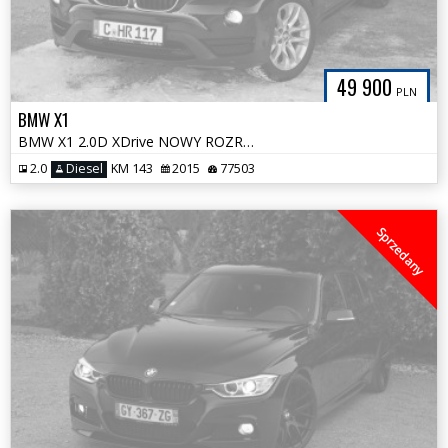
49 900
PLN
BMW X1
BMW X1 2.0D XDrive NOWY ROZRZĄD Skóra Kamera Bezwypadkowa Tylko 77 tys
2.0
Diesel
KM 143
2015
77503
Sprzedany