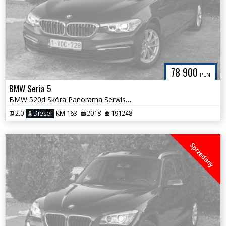
78 900
PLN
BMW Seria 5
BMW 520d Skóra Panorama SerwisASO Oświetlenie Wnętrza Bezwypadkowa
2.0
Diesel
KM 163
2018
191248
Sprzedany