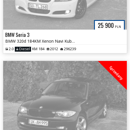
25 900
PLN
BMW Seria 3
BMW 320d 184KM Xenon Navi Kubełki NOWY ROZRZĄD Automat Uchwyty Napoje
2.0
Diesel
KM 184
2012
296239
Sprzedany