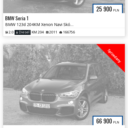
25 900
PLN
BMW Seria 1
BMW 123d 204KM Xenon Navi Skóra Szyberdach NOWY ROZRZĄD Hak Tylko 166t
2.0
Diesel
KM 204
2011
166756
Sprzedany
66 900
PLN