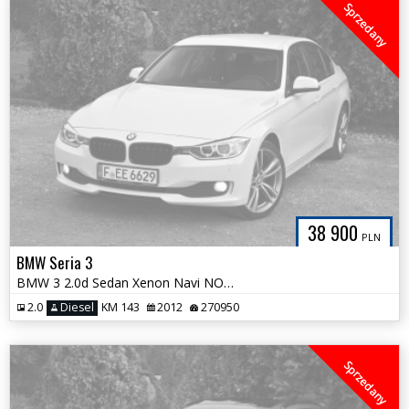
Sprzedany
38 900
PLN
BMW Seria 3
BMW 3 2.0d Sedan Xenon Navi NOWY ROZRZĄD Koła`19 MPakiet Alpejska Biel
2.0
Diesel
KM 143
2012
270950
Sprzedany