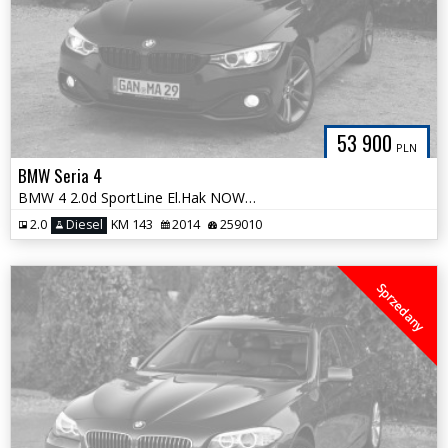
53 900
PLN
BMW Seria 4
BMW 4 2.0d SportLine El.Hak NOWY ROZRZĄD HiFi Śliczna Czarna GranCoupe
2.0
Diesel
KM 143
2014
259010
Sprzedany