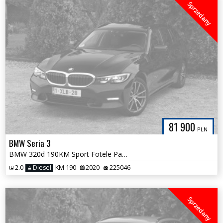
Sprzedany
81 900
PLN
BMW Seria 3
BMW 320d 190KM Sport Fotele Panorama Licznik FULL LED 100%Bezwypadkowa
2.0
Diesel
KM 190
2020
225046
Sprzedany