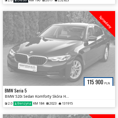
2.0
Diesel
KM 190
2017
252923
Sprzedany
115 900
PLN
BMW Seria 5
BMW 520i Sedan Komforty Skóra Harman 4Strefy Asystent Śliczne wnętrze
2.0
Benzyna
KM 184
2023
131915