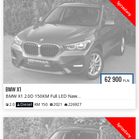
Sprzedany
62 900
PLN
BMW X1
BMW X1 2.0D 150KM Full LED Nawigacja 100% Bezwypadkowa Bardzo Zadbana
2.0
Diesel
KM 150
2021
226927
Sprzedany