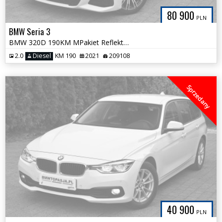
80 900
PLN
BMW Seria 3
BMW 320D 190KM MPakiet Reflektory Skrętne HiFi Kamera 100%Bezwypadkowa
2.0
Diesel
KM 190
2021
209108
Sprzedany
40 900
PLN