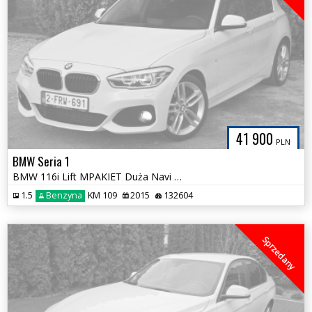
41 900
PLN
BMW Seria 1
BMW 116i Lift MPAKIET Duża Navi Alcantara FULL LED 100% Bezwypadkowa
1.5
Benzyna
KM 109
2015
132604
Sprzedany