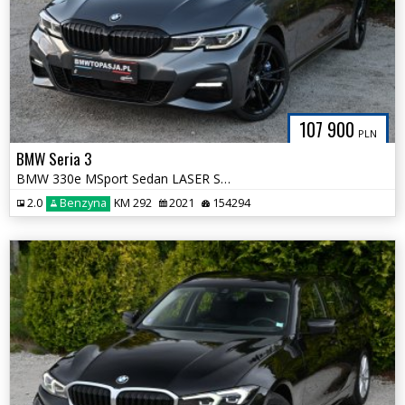
107 900
PLN
BMW Seria 3
BMW 330e MSport Sedan LASER Skóra Aktywny Tempomat Bezwypadkowa Śliczn
2.0
Benzyna
KM 292
2021
154294