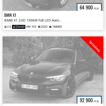
64 900
PLN
BMW X1
BMW X1 2.0D 150KM Full LED Automat Czarna Czujniki Zadbana
2.0
Diesel
KM 150
2020
168405
Sprzedany
92 900
PLN