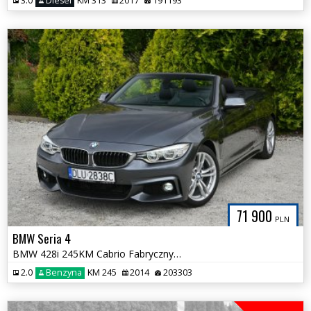
3.0
Diesel
KM 313
2017
191193
71 900
PLN
BMW Seria 4
BMW 428i 245KM Cabrio Fabryczny MPakiet H/Karon HeadUp Pamięć Foteli
2.0
Benzyna
KM 245
2014
203303