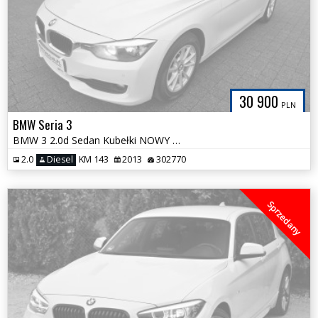
30 900
PLN
BMW Seria 3
BMW 3 2.0d Sedan Kubełki NOWY ROZRZĄD Hak Klimatronik Bezwypadkowa
2.0
Diesel
KM 143
2013
302770
Sprzedany