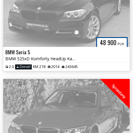
48 900
PLN
BMW Seria 5
BMW 525xD Komforty HeadUp Kamera NOWY ROZRZĄD Aktywny Tempomat Śliczna
2.0
Diesel
KM 218
2014
243645
Sprzedany