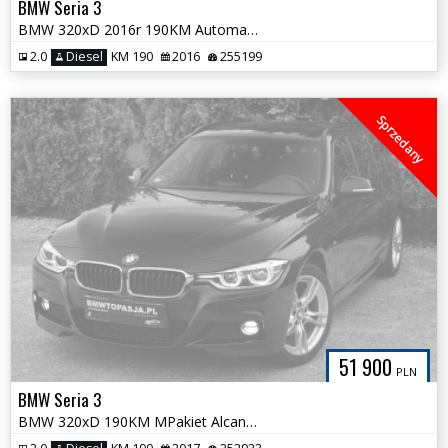
BMW Seria 3
BMW 320xD 2016r 190KM Automat Klimatronk FULL LED Pełny Serwis ASO BMW
2.0
Diesel
KM 190
2016
255199
Sprzedany
51 900
PLN
BMW Seria 3
BMW 320xD 190KM MPakiet Alcantara FULL LED Pełny Serwis ASO Śliczna