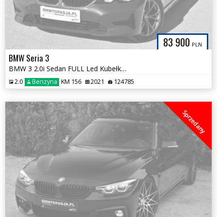
83 900
PLN
BMW Seria 3
BMW 3 2.0i Sedan FULL Led Kubełki Półskóry Serwis ASO BMW Jedyna Taka
2.0
Benzyna
KM 156
2021
124785
Sprzedany