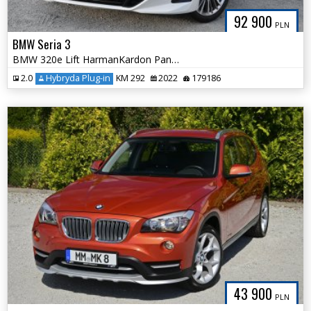
92 900
PLN
BMW Seria 3
BMW 320e Lift HarmanKardon Panorama Shadow Line Serwis ASO BMW Śliczna
2.0
Hybryda Plug-in
KM 292
2022
179186
43 900
PLN