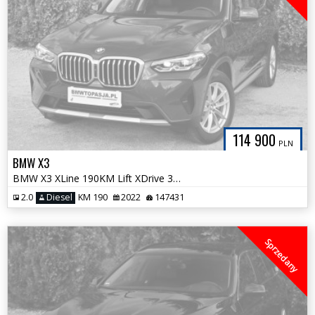
114 900
PLN
BMW X3
BMW X3 XLine 190KM Lift XDrive 360Kamery FULL LED Hak wysuwany Śliczna
2.0
Diesel
KM 190
2022
147431
Sprzedany