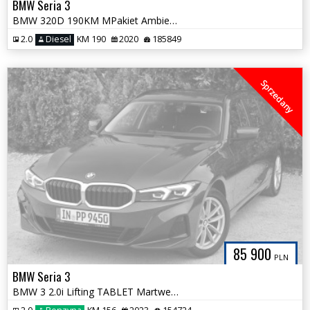
BMW Seria 3
BMW 320D 190KM MPakiet Ambiente HiFi 100% Bezwypadkowa Serwis ASO BMW
2.0
Diesel
KM 190
2020
185849
Sprzedany
85 900
PLN
BMW Seria 3
BMW 3 2.0i Lifting TABLET Martwe Pole Serwis ASO Zadbana Gwarancja