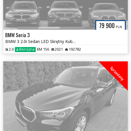
79 900
PLN
BMW Seria 3
BMW 3 2.0i Sedan LED Skrętny Kubełki Bezwypadkowa Alpejska Biel HAK
2.0
Benzyna
KM 156
2021
192782
Sprzedany