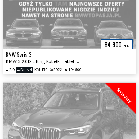
84 900
PLN
BMW Seria 3
BMW 3 2.0D Lifting Kubełki Tablet Asystent Jazdy 100% Bezwypadkowa
2.0
Diesel
KM 150
2022
194600
Sprzedany