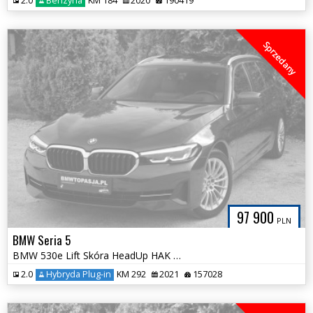
2.0
Benzyna
KM 184
2020
190419
Sprzedany
97 900
PLN
BMW Seria 5
BMW 530e Lift Skóra HeadUp HAK Panorama Bezwypadkowa Tylko 157tys km
2.0
Hybryda Plug-in
KM 292
2021
157028