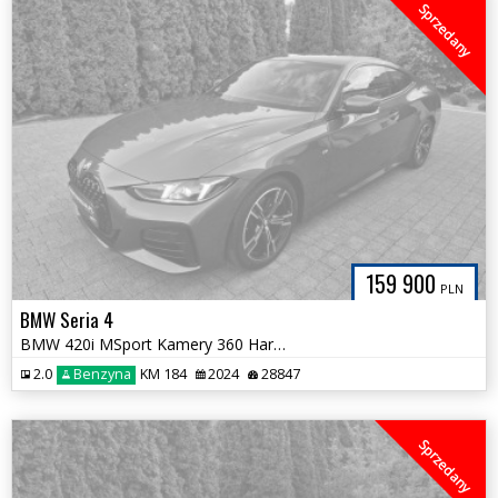
Sprzedany
159 900
PLN
BMW Seria 4
BMW 420i MSport Kamery 360 Harman HeadUp eSIM Śliczna Tylko 28tys km
2.0
Benzyna
KM 184
2024
28847
Sprzedany