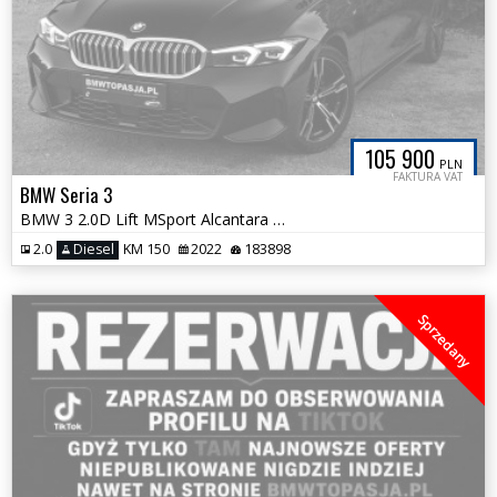
105 900
PLN
FAKTURA VAT
BMW Seria 3
BMW 3 2.0D Lift MSport Alcantara Aktywny Tempomat KeyLess Bezwypadkowa
2.0
Diesel
KM 150
2022
183898
Sprzedany