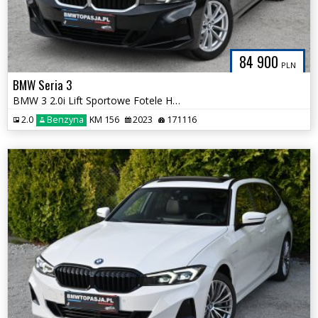
84 900
PLN
BMW Seria 3
BMW 3 2.0i Lift Sportowe Fotele HAK Bezwypadkowa Serwis ASO BMW Czarna
2.0
Benzyna
KM 156
2023
171116