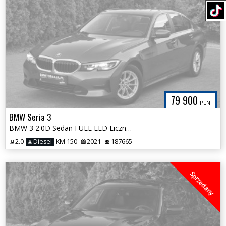
79 900
PLN
BMW Seria 3
BMW 3 2.0D Sedan FULL LED Licznik Duża Navi 100%Bezwypadkowa SerwisASO
2.0
Diesel
KM 150
2021
187665
Sprzedany