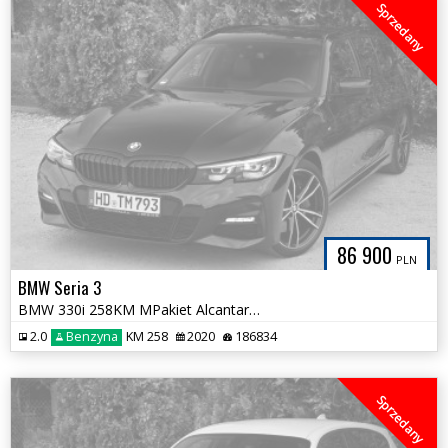
Sprzedany
86 900
PLN
BMW Seria 3
BMW 330i 258KM MPakiet Alcantara HiFi FULL LED Serwis ASO Zadbana
2.0
Benzyna
KM 258
2020
186834
Sprzedany