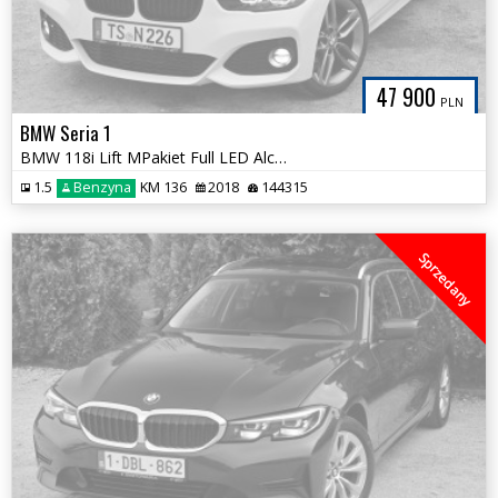
47 900
PLN
BMW Seria 1
BMW 118i Lift MPakiet Full LED Alcantara 18 Alpejska Biel Tylko 144tys
1.5
Benzyna
KM 136
2018
144315
Sprzedany