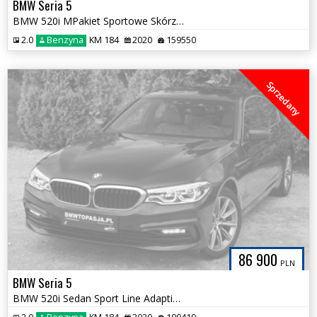
BMW Seria 5
BMW 520i MPakiet Sportowe Skórzane Ambiente 100% Bezwypadkowa Alu `19
2.0
Benzyna
KM 184
2020
159550
Sprzedany
86 900
PLN
BMW Seria 5
BMW 520i Sedan Sport Line Adaptive LED Komforty Czarna Podsufitka