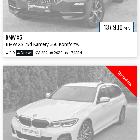
137 900
PLN
BMW X5
BMW X5 25d Kamery 360 Komforty z pamięcią H/Kardon 100% Bezwypadkowa
2.0
Diesel
KM 232
2020
174334
Sprzedany