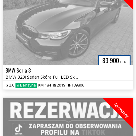
83 900
PLN
BMW Seria 3
BMW 320i Sedan Skóra Full LED Skrętny Pełny Serwis 100% Bezwypadkowa
2.0
Benzyna
KM 184
2019
189806
Sprzedany