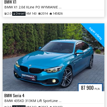
BMW X1
BMW X1 2.0d XLine PO WYMIANIE ROZRZĄDU Bezwypadkowa Tylko 145tys
2.0
Diesel
KM 143
2014
145826
super oferta
87 900
PLN
BMW Seria 4
BMW 435XD 313KM Lift SportLine Zadbana Serwis ASO Wyjątkowy Kolor