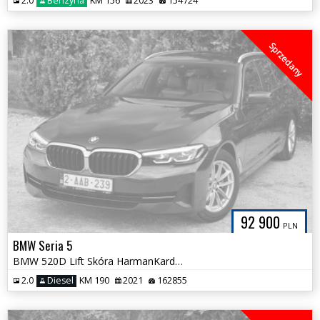
2.0
Benzyna
KM 156
2023
154724
Sprzedany
92 900
PLN
BMW Seria 5
BMW 520D Lift Skóra HarmanKardon FULL LED Bezwypadkowa Tylko 162tys km
2.0
Diesel
KM 190
2021
162855