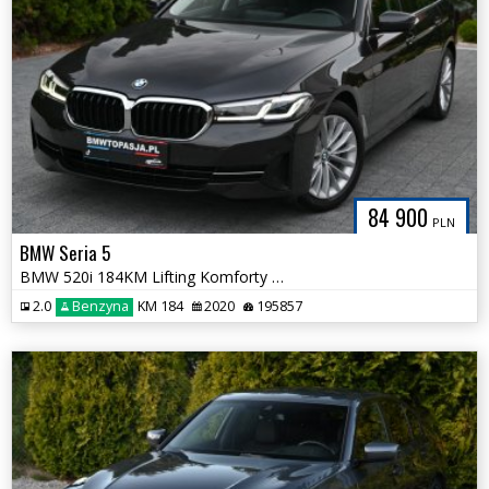
84 900
PLN
BMW Seria 5
BMW 520i 184KM Lifting Komforty Adaptive LED Panorama Bezwypadkowa
2.0
Benzyna
KM 184
2020
195857