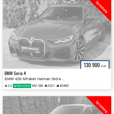
Sprzedany
130 900
PLN
BMW Seria 4
BMW 420i MPakiet Harman Skóra DRAVIT GRAU Bezwypadkowa HAK Tylko 83tys
2.0
Benzyna
KM 184
2021
83483
Sprzedany